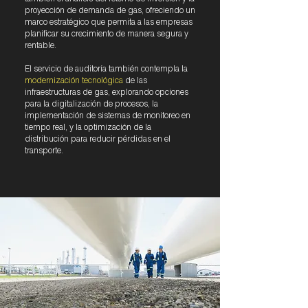
proyección de demanda de gas, ofreciendo un
marco estratégico que permita a las empresas
planificar su crecimiento de manera segura y
rentable.
El servicio de auditoría también contempla la
modernización tecnológica
de las
infraestructuras de gas, explorando opciones
para la digitalización de procesos, la
implementación de sistemas de monitoreo en
tiempo real, y la optimización de la
distribución para reducir pérdidas en el
transporte.