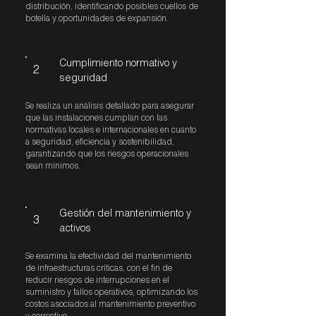
distribución, identificando posibles cuellos de
botella y oportunidades de expansión.
Cumplimiento normativo y
2
seguridad
Se realiza un análisis detallado para asegurar
que las instalaciones cumplan con las
normativas locales e internacionales en cuanto
a seguridad, eficiencia y sostenibilidad,
garantizando que los riesgos operacionales
sean mínimos.
Gestión del mantenimiento y
3
activos
Se examina la efectividad del mantenimiento
de infraestructuras críticas, con el fin de
reducir riesgos de interrupciones en el
suministro y fallos operativos, optimizando los
costos asociados al mantenimiento preventivo