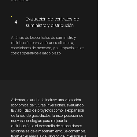
y correctivo.
Evaluación de contratos de
4
suministro y distribución
Análisis de los contratos de suministro y
distribución para verificar su eficiencia,
condiciones de mercado, y su impacto en los
costos operativos a largo plazo.
Además, la auditoría incluye una valoración
económica de futuras inversiones, evaluando
la viabilidad de proyectos como la expansión
de la red de gasoductos, la incorporación de
nuevas tecnologías para mejorar la
distribución, o el desarrollo de capacidades
adicionales de almacenamiento. Se contempla
también el análisis del retorno de inversión y la