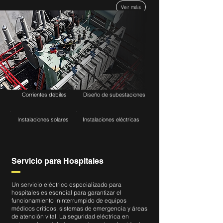
Ver más
Corrientes débiles
Diseño de subestaciones
Instalaciones solares
Instalaciones eléctricas
Servicio para Hospitales
Un servicio eléctrico especializado para
hospitales es esencial para garantizar el
funcionamiento ininterrumpido de equipos
médicos críticos, sistemas de emergencia y áreas
de atención vital. La seguridad eléctrica en