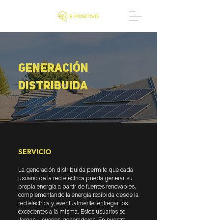
generación
distribuida
SERVICIO
La generación distribuida permite que cada
usuario de la red eléctrica pueda generar su
propia energía a partir de fuentes renovables,
complementando la energía recibida desde la
red eléctrica y, eventualmente, entregar los
excedentes a la misma. Estos usuarios se