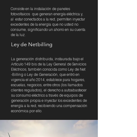
Consiste en la instalación de paneles
fotovoltaicos que generan energía eléctrica y,
al estar conectados a la red, permiten inyectar
excedentes de la energía que no usted no
consume, significando un ahorro en su cuenta
de la luz.
Ley de Netbilling
La generación distribuida, instaurada bajo el
Artículo 149 bis de la Ley General de Servicios
Eléctricos, también conocida como Ley de Net
-Billing o Ley de Generación, que entró en
vigencia el año 2014, establece para hogares,
escuelas, negocios, entre otros (los llamados
clientes regulados), el derecho a autoabastecer
su consumo eléctrico a través de equipos de
generación propia e inyectar los excedentes de
energía a la red, recibiendo una compensación
económica por ello.