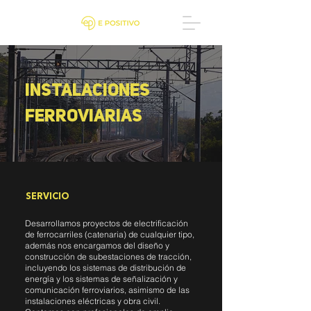
instalaciones
ferroviarias
SERVICIO
Desarrollamos proyectos de electrificación
de ferrocarriles (catenaria) de cualquier tipo,
además nos encargamos del diseño y
construcción de subestaciones de tracción,
incluyendo los sistemas de distribución de
energía y los sistemas de señalización y
comunicación ferroviarios, asimismo de las
instalaciones eléctricas y obra civil.