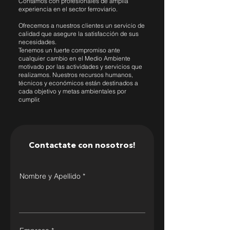
Contamos con profesionales de amplia
experiencia en el sector ferroviario.
Ofrecemos a nuestros clientes un servicio de
calidad que asegure la satisfacción de sus
necesidades.
Tenemos un fuerte compromiso ante
cualquier cambio en el Medio Ambiente
motivado por las actividades y servicios que
realizamos. Nuestros recursos humanos,
técnicos y económicos están destinados a
cada objetivo y metas ambientales por
cumplir.
Contactate con nosotros!
Nombre y Apellido