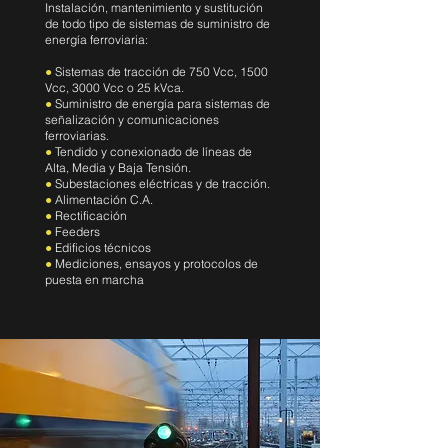
Instalación, mantenimiento y sustitución
de todo tipo de sistemas de suministro de
energía ferroviaria:
●
Sistemas de tracción de 750 Vcc, 1500
Vcc, 3000 Vcc o 25 kVca.
●
Suministro de energía para sistemas de
señalización y comunicaciones
ferroviarias.
●
Tendido y conexionado de líneas de
Alta, Media y Baja Tensión.
●
Subestaciones eléctricas y de tracción.
●
Alimentación C.A.
●
Rectificación
●
Feeders
●
Edificios técnicos
●
Mediciones, ensayos y protocolos de
puesta en marcha