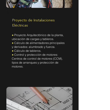
Proyecto de Instalaciones
Eléctricas
●
Proyecto Arquitectónico de la planta,
ubicación de cargas y tableros.
●
Cálculo de alimentadores principales
y derivados: alumbrado y fuerza.
●
Cálculo de tableros.
●
Control y protección de motores:
Centros de control de motores (CCM),
tipos de arranques y protección de
motores.