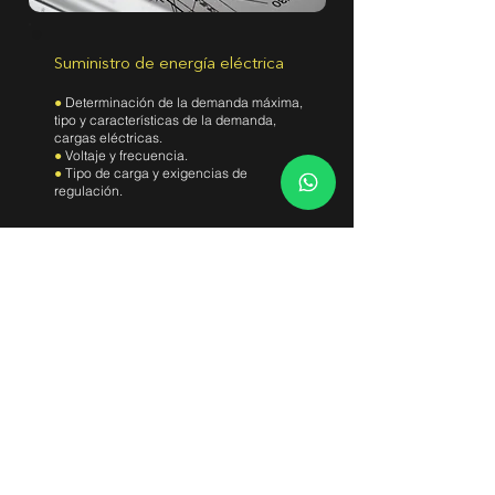
Suministro de energía eléctrica
●
Determinación de la demanda máxima,
tipo y características de la demanda,
cargas eléctricas.
●
Voltaje y frecuencia.
●
Tipo de carga y exigencias de
regulación.
NOSOTROS
¿Porque elegirnos?