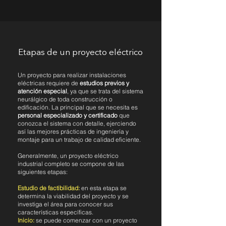
Etapas de un proyecto eléctrico
Un proyecto para realizar instalaciones
eléctricas requiere de
estudios previos y
atención especial
, ya que se trata del sistema
neurálgico de toda construcción o
edificación. La principal que se necesita es
personal especializado y certificado
que
conozca el sistema con detalle, ejerciendo
así las mejores prácticas de ingeniería y
montaje para un trabajo de calidad eficiente.
Generalmente, un proyecto eléctrico
industrial completo se compone de las
siguientes etapas:
Estudio de factibilidad:
en esta etapa se
determina la viabilidad del proyecto y se
investiga el área para conocer sus
características específicas.
Inicio:
se puede comenzar con un proyecto