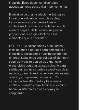
industria. Estos deben ser diseñados
adecuadamente para evitar inconvenientes.
El objetivo de una instalación eléctrica es
lograr que todo el conjunto de cables,
transformadores, condensadores o
contadores funcionen correctamente y de
manera segura, de tal modo que puedan
proporcionar energía eléctrica a los
elementos que la necesitan.
En E POSITIVO diseñamos y ejecutamos
instalaciones eléctricas para comercios e
industrias, destacamos nuestra experiencia
en crear soluciones energéticas eficientes y
seguras. Nuestro equipo de expertos en
electricidad personaliza cada diseño para
satisfacer las necesidades específicas de tu
negocio, garantizando un entorno de trabajo
óptimo y cumplimiento normativo. Con
capacidad en alta, media y baja tensión,
confía en nosotros para iluminar el camino
hacia un sistema eléctrico eficaz y de
vanguardia.