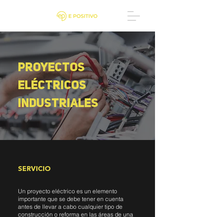
proyectos
eléctricos
industriales
SERVICIO
Un proyecto eléctrico es un elemento
importante que se debe tener en cuenta
antes de llevar a cabo cualquier tipo de
construcción o reforma en las áreas de una