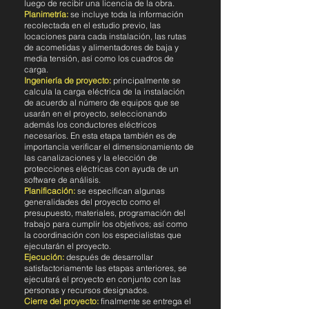
luego de recibir una licencia de la obra.
Planimetría:
se incluye toda la información
recolectada en el estudio previo, las
locaciones para cada instalación, las rutas
de acometidas y alimentadores de baja y
media tensión, así como los cuadros de
carga.
Ingeniería de proyecto:
principalmente se
calcula la carga eléctrica de la instalación
de acuerdo al número de equipos que se
usarán en el proyecto, seleccionando
además los conductores eléctricos
necesarios. En esta etapa también es de
importancia verificar el dimensionamiento de
las canalizaciones y la elección de
protecciones eléctricas con ayuda de un
software de análisis.
Planificación:
se especifican algunas
generalidades del proyecto como el
presupuesto, materiales, programación del
trabajo para cumplir los objetivos; así como
la coordinación con los especialistas que
ejecutarán el proyecto.
Ejecución:
después de desarrollar
satisfactoriamente las etapas anteriores, se
ejecutará el proyecto en conjunto con las
personas y recursos designados.
Cierre del proyecto:
finalmente se entrega el