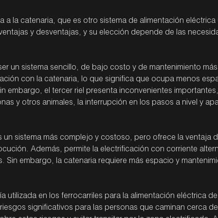
iva a la catenaria, que es otro sistema de alimentación eléctrica u
entajas y desventajas, y su elección depende de las necesida
r ser un sistema sencillo, de bajo costo y de mantenimiento más
ción con la catenaria, lo que significa que ocupa menos espa
Sin embargo, el tercer riel presenta inconvenientes importantes
as y otros animales, la interrupción en los pasos a nivel y apar
 es un sistema más complejo y costoso, pero ofrece la ventaja
rocución. Además, permite la electrificación con corriente alte
s. Sin embargo, la catenaria requiere más espacio y mantenimi
gía utilizada en los ferrocarriles para la alimentación eléctrica 
 riesgos significativos para las personas que caminan cerca de